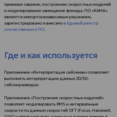
привязке скважин, построению скоростных моделей
и моделированию замещения флюида. ПО «КАМА»
является импортонезависимым решением,
зарегистрировано и внесено
в Единый реестр
отечественного ПО
.
Где и как используется
Приложение «Интерпретация сейсмики» позволяет
выполнять интерпретацию данных 2D/3D-
сейсморазведки.
Приложение «Построение скоростных моделей»
позволяет моделировать RMS и интервальные
скорости по данным скоростей ОГТ (Focus, Handwell,
CGG) и пересчитывать данные из домена времен в